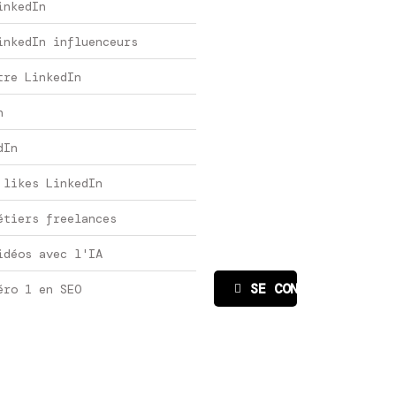
inkedIn
inkedIn influenceurs
tre LinkedIn
n
dIn
 likes LinkedIn
étiers freelances
idéos avec l'IA
SE CONNECTER
éro 1 en SEO