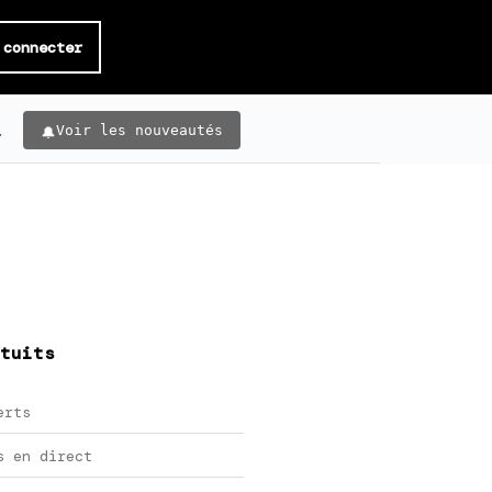
 connecter
.
Voir les nouveautés
tuits
erts
s en direct