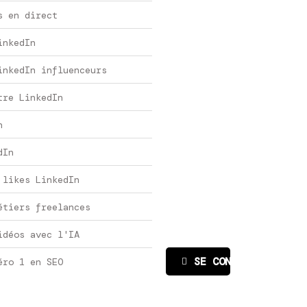
s en direct
inkedIn
inkedIn influenceurs
tre LinkedIn
n
dIn
 likes LinkedIn
étiers freelances
idéos avec l'IA
SE CONNECTER
éro 1 en SEO