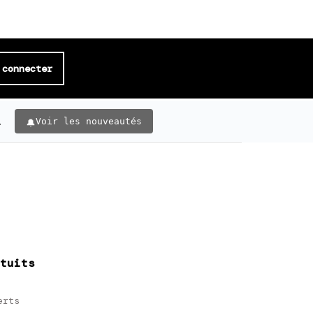
 connecter
.
Voir les nouveautés
tuits
erts