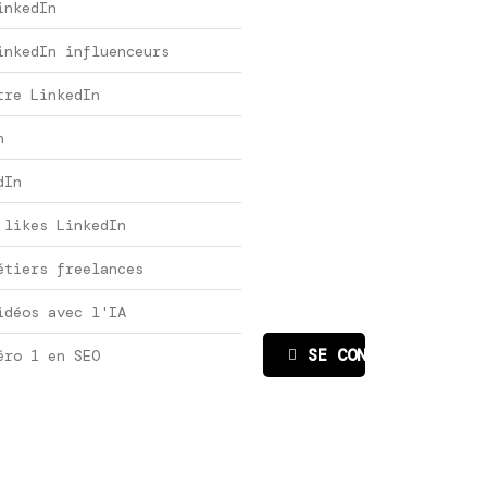
inkedIn
inkedIn influenceurs
tre LinkedIn
n
dIn
 likes LinkedIn
étiers freelances
idéos avec l'IA
SE CONNECTER
éro 1 en SEO