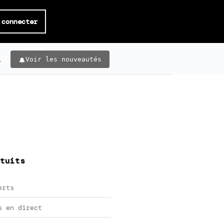
 connecter
.
Voir les nouveautés
tuits
erts
s en direct