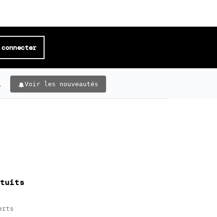
 connecter
.
Voir les nouveautés
tuits
erts