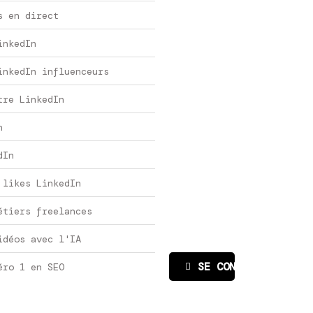
s en direct
inkedIn
inkedIn influenceurs
tre LinkedIn
n
dIn
 likes LinkedIn
étiers freelances
idéos avec l'IA
SE CONNECTER
éro 1 en SEO