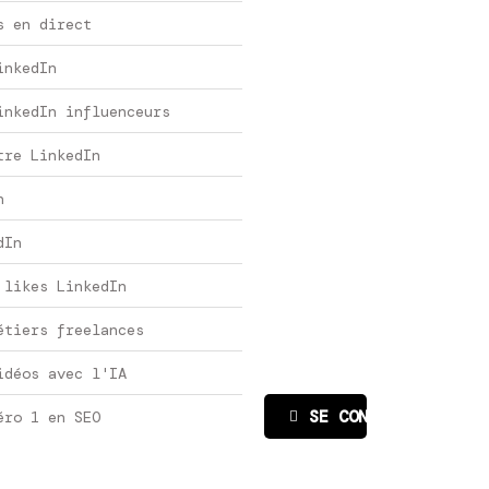
s en direct
inkedIn
inkedIn influenceurs
tre LinkedIn
n
dIn
 likes LinkedIn
étiers freelances
idéos avec l'IA
SE CONNECTER
éro 1 en SEO