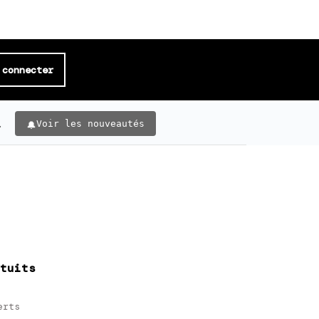
 connecter
.
Voir les nouveautés
tuits
erts