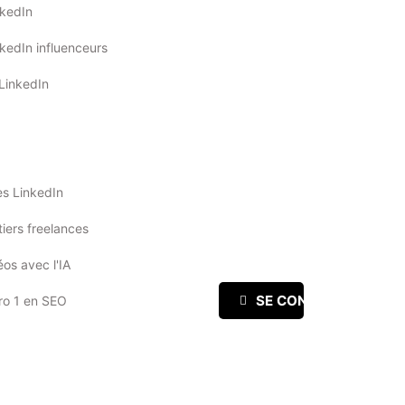
nkedIn
kedIn influenceurs
 LinkedIn
kes LinkedIn
iers freelances
os avec l'IA
SE CONNECTER
ro 1 en SEO