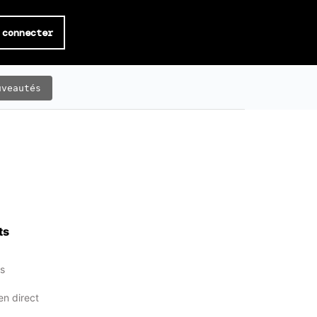
 connecter
uveautés
ts
ts
en direct