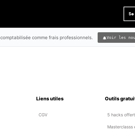
Se
 comptabilisée comme frais professionnels.
Voir les no
Liens utiles
Outils gratui
CGV
5 hacks offer
Masterclasss 