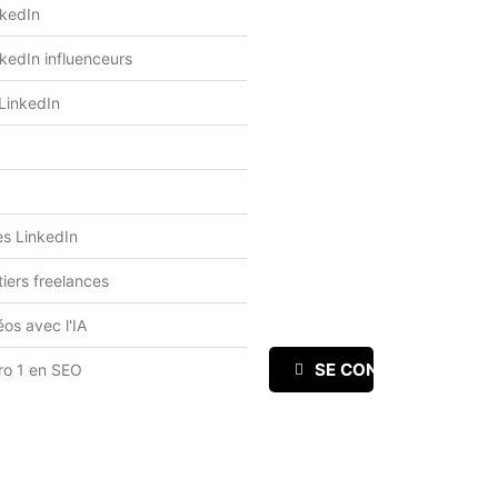
nkedIn
kedIn influenceurs
 LinkedIn
kes LinkedIn
iers freelances
os avec l'IA
SE CONNECTER
ro 1 en SEO