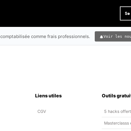
Se
 comptabilisée comme frais professionnels.
Voir les no
Liens utiles
Outils gratui
CGV
5 hacks offer
Masterclasss 