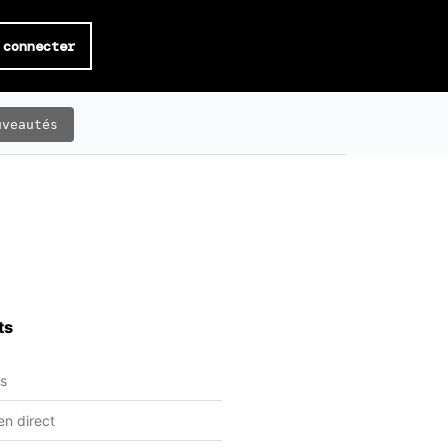
 connecter
uveautés
ts
ts
en direct