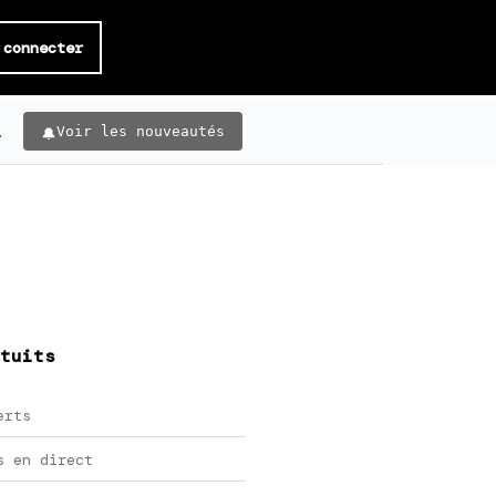
 connecter
.
Voir les nouveautés
tuits
erts
s en direct