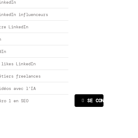
inkedIn
inkedIn influenceurs
tre LinkedIn
n
dIn
 likes LinkedIn
étiers freelances
idéos avec l'IA
SE CONNECTER
éro 1 en SEO