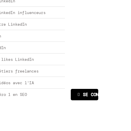
inkedIn
inkedIn influenceurs
tre LinkedIn
n
dIn
 likes LinkedIn
étiers freelances
idéos avec l'IA
SE CONNECTER
éro 1 en SEO