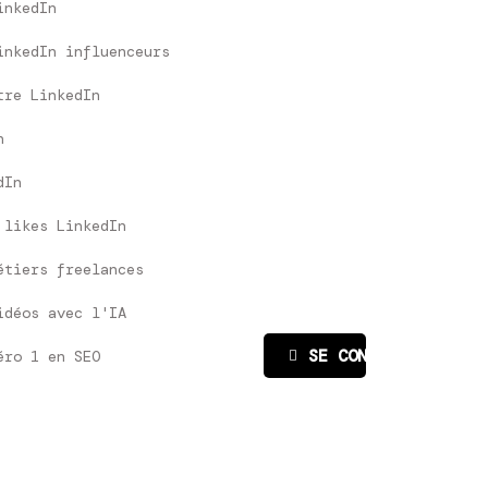
inkedIn
inkedIn influenceurs
tre LinkedIn
n
dIn
 likes LinkedIn
étiers freelances
idéos avec l'IA
SE CONNECTER
éro 1 en SEO