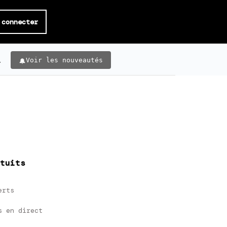
 connecter
.
Voir les nouveautés
tuits
erts
s en direct