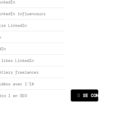
inkedIn
inkedIn influenceurs
tre LinkedIn
n
dIn
 likes LinkedIn
étiers freelances
idéos avec l'IA
SE CONNECTER
éro 1 en SEO