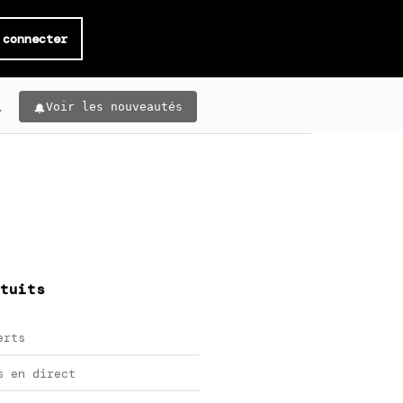
 connecter
.
Voir les nouveautés
tuits
erts
s en direct