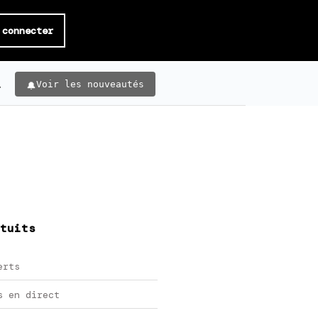
 connecter
.
Voir les nouveautés
tuits
erts
s en direct