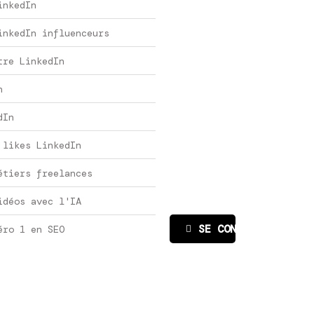
inkedIn
inkedIn influenceurs
tre LinkedIn
n
dIn
 likes LinkedIn
étiers freelances
idéos avec l'IA
SE CONNECTER
éro 1 en SEO