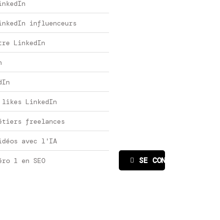
inkedIn
inkedIn influenceurs
tre LinkedIn
n
dIn
 likes LinkedIn
étiers freelances
idéos avec l'IA
SE CONNECTER
éro 1 en SEO