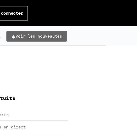
 connecter
.
Voir les nouveautés
tuits
erts
s en direct