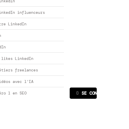
inkedIn
inkedIn influenceurs
tre LinkedIn
n
dIn
 likes LinkedIn
étiers freelances
idéos avec l'IA
SE CONNECTER
éro 1 en SEO