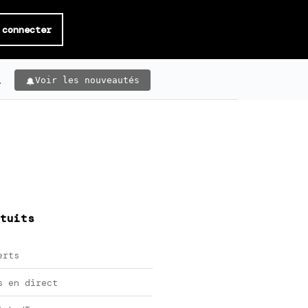
 connecter
.
Voir les nouveautés
tuits
erts
s en direct