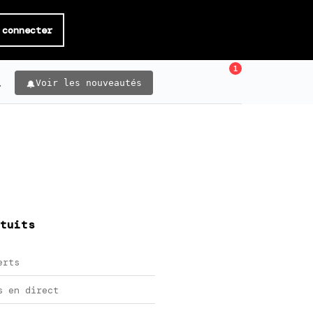
 connecter
1
.
Voir les nouveautés
tuits
erts
s en direct