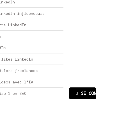
inkedIn
inkedIn influenceurs
tre LinkedIn
n
dIn
 likes LinkedIn
étiers freelances
idéos avec l'IA
SE CONNECTER
éro 1 en SEO