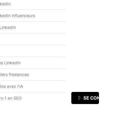
nkedIn
kedIn influenceurs
 LinkedIn
kes LinkedIn
iers freelances
os avec l'IA
SE CONNECTER
ro 1 en SEO