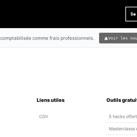
Se
 comptabilisée comme frais professionnels.
Voir les no
Liens utiles
Outils gratui
CGV
5 hacks offer
Masterclasss 