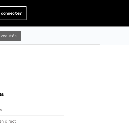
 connecter
uveautés
ts
ts
en direct