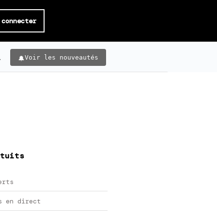
 connecter
.
Voir les nouveautés
tuits
erts
s en direct