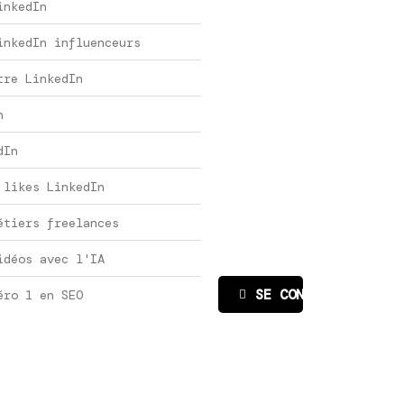
inkedIn
inkedIn influenceurs
tre LinkedIn
n
dIn
 likes LinkedIn
étiers freelances
idéos avec l'IA
SE CONNECTER
éro 1 en SEO