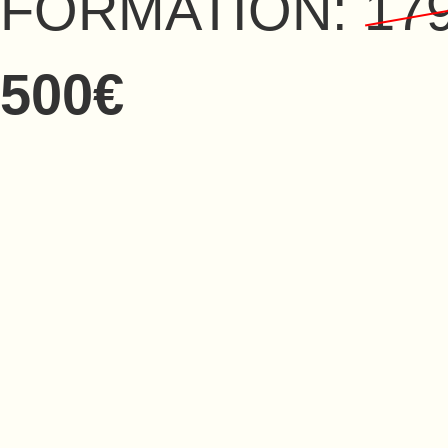
FORMATION:
17
500€